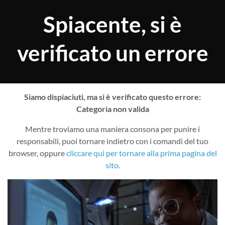
Spiacente, si è
verificato un errore
Siamo dispiaciuti, ma si è verificato questo errore:
Categoria non valida
Mentre troviamo una maniera consona per punire i
responsabili, puoi tornare indietro con i comandi del tuo
browser, oppure
cliccare qui per tornare alla prima pagina del
sito.